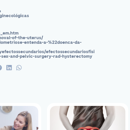
o
 ginecológicas
e_em.htm
moval-of-the-uterus/
ndometriose-entenda-a-%22doenca-da-
yefectossecundarios/efectossecundariosfisi
-sex-and-pelvic-surgery-rad-hysterectomy