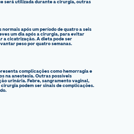
 será utilizada durante a cirurgia, outras
s normais após um período de quatro a seis
es um dia após a cirurgia, para evitar
 a cicatrização. A dieta pode ser
levantar peso por quatro semanas.
 apresenta complicações como hemorragia e
s na anestesia. Outras possíveis
ção urinária. Febre, sangramento vaginal,
e cirurgia podem ser sinais de complicações.
do.