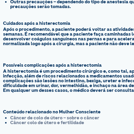
Outras precauções
– dependendo do tipo de anestesia que
precauções serão tomadas.
Cuidados após a histerectomia
Após o procedimento, a paciente poderá voltar as atividade
semanas. É recomendável que a paciente faça caminhadas lev
desenvolver coágulos sanguíneos nas pernas e para acelerar
normalizada logo após a cirurgia, mas a paciente não deve 
Possíveis complicações após a histerectomia
A histerectomia é um procedimento cirúrgico e, como tal,
infecção, além de riscos relacionados a medicamentos usado
complicações são lesões no intestino, bexiga, ureter e infec
dificuldade em urinar, dor, vermelhidão, e inchaço na área d
Em qualquer um desses casos, o médico deverá ser consulta
Conteúdo relacionado no Mulher Consciente
Câncer de colo de útero – sobre o câncer
Câncer colo de útero e fertilidade