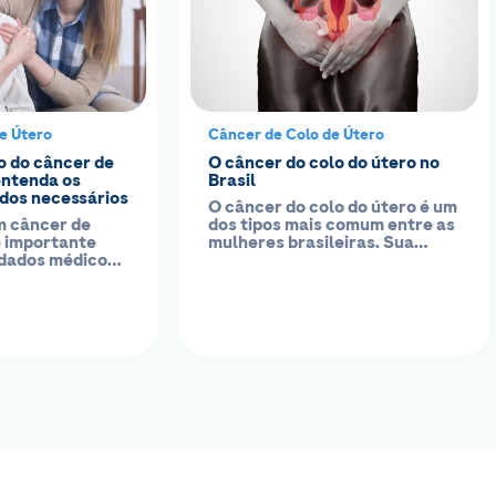
e Útero
Câncer de Colo de Útero
 do câncer de
O câncer do colo do útero no
entenda os
Brasil
dos necessários
O câncer do colo do útero é um
m câncer de
dos tipos mais comum entre as
é importante
mulheres brasileiras. Sua
idados médicos
incidência varia de...
tidos com o