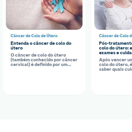
Câncer de Colo de Útero
Câncer de Colo d
Entenda o câncer de colo do
Pós-tratamento
útero
colo do útero: 
exames e cuida
O câncer de colo do útero
(também conhecido por câncer
Após vencer u
cervical) é definido por um
colo do útero, 
crescimento descontrolado de
saber quais cu
células da...
devem ser man
fim...