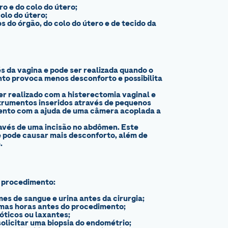
o e do colo do útero;
olo do útero;
 do órgão, do colo do útero e de tecido da
s da vagina e pode ser realizada quando o
to provoca menos desconforto e possibilita
r realizado com a histerectomia vaginal e
strumentos inseridos através de pequenos
ento com a ajuda de uma câmera acoplada a
ravés de uma incisão no abdômen. Este
e pode causar mais desconforto, além de
.
o procedimento:
es de sangue e urina antes da cirurgia;
umas horas antes do procedimento;
ióticos ou laxantes;
olicitar uma biopsia do endométrio;