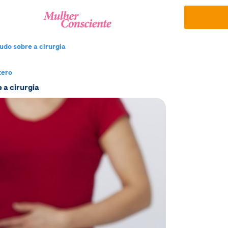
udo sobre a cirurgia
tero
 a cirurgia