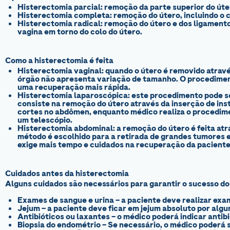
Histerectomia parcial:
remoção da parte superior do úter
Histerectomia completa:
remoção do útero, incluindo o c
Histerectomia radical:
remoção do útero e dos ligamentos
vagina em torno do colo do útero.
Como a histerectomia é feita
Histerectomia vaginal:
quando o útero é removido atravé
órgão não apresenta variação de tamanho. O procedimen
uma recuperação mais rápida.
Histerectomia laparoscópica:
este procedimento pode se
consiste na remoção do útero através da inserção de in
cortes no abdômen, enquanto médico realiza o procedim
um telescópio.
Histerectomia abdominal:
a remoção do útero é feita at
método é escolhido para a retirada de grandes tumores 
exige mais tempo e cuidados na recuperação da paciente
Cuidados antes da histerectomia
Alguns cuidados são necessários para garantir o sucesso d
Exames de sangue e urina
– a paciente deve realizar exam
Jejum
– a paciente deve ficar em jejum absoluto por alg
Antibióticos ou laxantes
– o médico poderá indicar antib
Biopsia do endométrio
– Se necessário, o médico poderá s