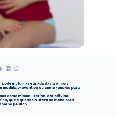
 pode incluir a retirada das trompas
mo medida preventiva ou como recurso para
mas como mioma uterino, dor pélvica,
ino, que é quando o útero se move para
soalho pélvico.