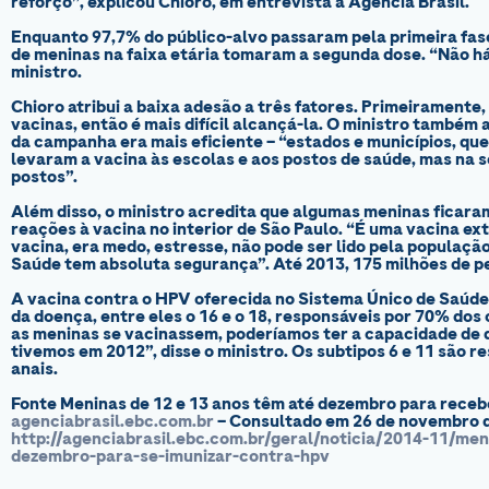
reforço”, explicou Chioro, em entrevista à Agência Brasil.
Enquanto 97,7% do público-alvo passaram pela primeira fas
de meninas na faixa etária tomaram a segunda dose. “Não h
ministro.
Chioro atribui a baixa adesão a três fatores. Primeiramente,
vacinas, então é mais difícil alcançá-la. O ministro também
da campanha era mais eficiente – “estados e municípios, que
levaram a vacina às escolas e aos postos de saúde, mas na s
postos”.
Além disso, o ministro acredita que algumas meninas ficara
reações à vacina no interior de São Paulo. “É uma vacina e
vacina, era medo, estresse, não pode ser lido pela populaçã
Saúde tem absoluta segurança”. Até 2013, 175 milhões de p
A vacina contra o HPV oferecida no Sistema Único de Saúde
da doença, entre eles o 16 e o 18, responsáveis por 70% dos
as meninas se vacinassem, poderíamos ter a capacidade de d
tivemos em 2012”, disse o ministro. Os subtipos 6 e 11 são 
anais.
Fonte
Meninas de 12 e 13 anos têm até dezembro para receb
agenciabrasil.ebc.com.br
– Consultado em 26 de novembro d
http://agenciabrasil.ebc.com.br/geral/noticia/2014-11/me
dezembro-para-se-imunizar-contra-hpv