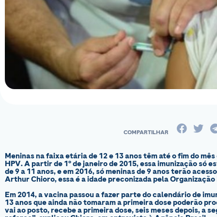
Meninas na faixa etária de 12 e 13 anos têm até o fim do mê
HPV. A partir de 1º de janeiro de 2015, essa imunização só e
de 9 a 11 anos, e em 2016, só meninas de 9 anos terão acess
Arthur Chioro, essa é a idade preconizada pela Organização
Em 2014, a vacina passou a fazer parte do calendário de im
13 anos que ainda não tomaram a primeira dose poderão pro
vai ao posto, recebe a primeira dose, seis meses depois, a s