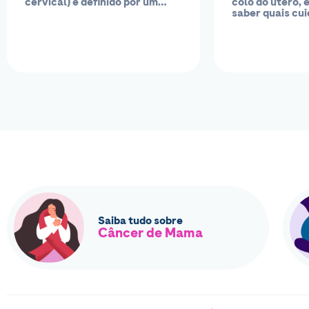
cervical) é definido por um
colo do útero, 
crescimento descontrolado de
saber quais cu
células da...
devem ser man
fim...
Saiba tudo sobre
Câncer de Mama