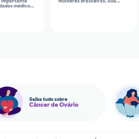
é importante
mulheres brasileiras. Sua
idados médicos
incidência varia de...
tidos com o
Saiba tudo sobre
Câncer de Ovário