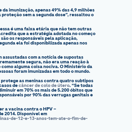
e da imunização, apenas 49% das 4,9 milhões
á proteção sem a segunda dose”, ressaltou o
 essa é uma faixa etária que não tem outras
 acredita que a estratégia adotada no começo
 são os responsáveis pela aplicação,
egunda ela foi disponibilizada apenas nos
m assustadas com a notícia de supostas
xtremamente segura, não era uma reação à
o como alguma coisa nociva. O Ministério da
essoas foram imunizadas em todo o mundo.
 protege as meninas contra quatro subtipos
 casos de
câncer de colo de útero
. “Se todas
iminuir em 70% os mais de 5.200 óbitos que
responsáveis por 90% das verrugas genitais e
er a vacina contra o HPV –
e 2014. Disponível em
ninas-de-12-e-13-anos-tem-ate-o-fim-de-